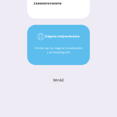
zaawansowane
Zajęcia indywidualne
Umów się na zajęcia inywidualne
z prowadzącym
Wróć